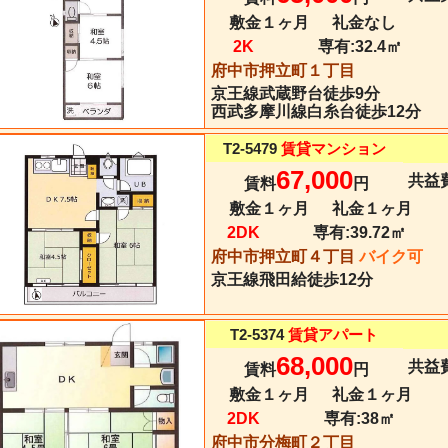
敷金１ヶ月
礼金なし
2K
専有:
32.4㎡
府中市押立町１丁目
京王線
武蔵野台
徒歩9分
西武多摩川線白糸台徒歩12分
T2-5479
賃貸マンション
67,000
共益費
賃料
円
敷金１ヶ月
礼金１ヶ月
2DK
専有:
39.72㎡
府中市押立町４丁目
バイク可
京王線
飛田給
徒歩12分
T2-5374
賃貸アパート
68,000
共益費
賃料
円
敷金１ヶ月
礼金１ヶ月
2DK
専有:
38㎡
府中市分梅町２丁目