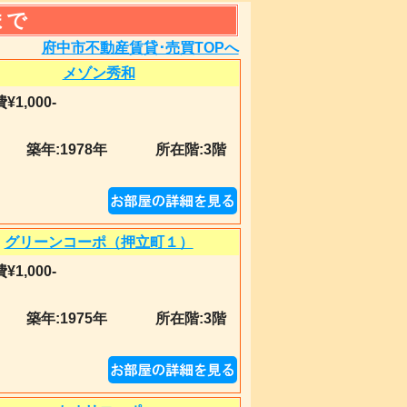
まで
府中市不動産賃貸･売買TOPへ
メゾン秀和
¥1,000-
築年:
1978年
所在階:3階
グリーンコーポ（押立町１）
¥1,000-
築年:
1975年
所在階:3階