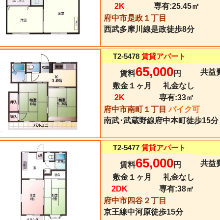
2K
専有:
25.45㎡
府中市是政１丁目
西武多摩川線
是政
徒歩8分
T2-5478
賃貸アパート
65,000
共益費
賃料
円
敷金１ヶ月
礼金なし
2K
専有:
33㎡
府中市南町１丁目
バイク可
南武･武蔵野線
府中本町
徒歩15分
T2-5477
賃貸アパート
65,000
共益費
賃料
円
敷金１ヶ月
礼金なし
2DK
専有:
38㎡
府中市四谷２丁目
京王線
中河原
徒歩15分