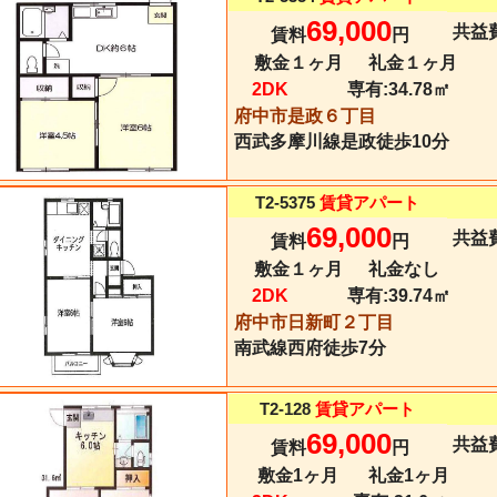
69,000
共益費
賃料
円
敷金１ヶ月
礼金１ヶ月
2DK
専有:
34.78㎡
府中市是政６丁目
西武多摩川線
是政
徒歩10分
T2-5375
賃貸アパート
69,000
共益費
賃料
円
敷金１ヶ月
礼金なし
2DK
専有:
39.74㎡
府中市日新町２丁目
南武線
西府
徒歩7分
T2-128
賃貸アパート
69,000
共益費
賃料
円
敷金1ヶ月
礼金1ヶ月