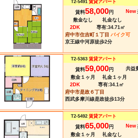
T2-5491
賃貸アパート
58,000
New
賃料
円
敷金なし
礼金なし
2DK
専有:
34.71㎡
府中市住吉町１丁目
バイク可
京王線
中河原
徒歩2分
T2-5363
賃貸アパート
59,000
共益費
賃料
円
敷金１ヶ月
礼金１ヶ月
2DK
専有:
34.1㎡
府中市是政６丁目
西武多摩川線
是政
徒歩13分
T2-5492
賃貸アパート
65,000
New
賃料
円
敷金１ヶ月
礼金なし