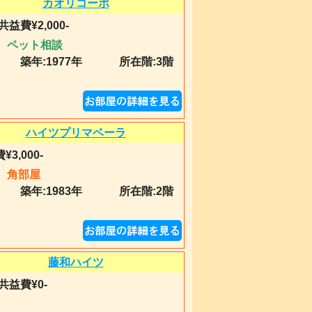
カオリコーポ
共益費¥2,000-
ペット相談
築年:
1977年
所在階:3階
ハイツプリマベーラ
¥3,000-
角部屋
築年:
1983年
所在階:2階
藤和ハイツ
共益費¥0-