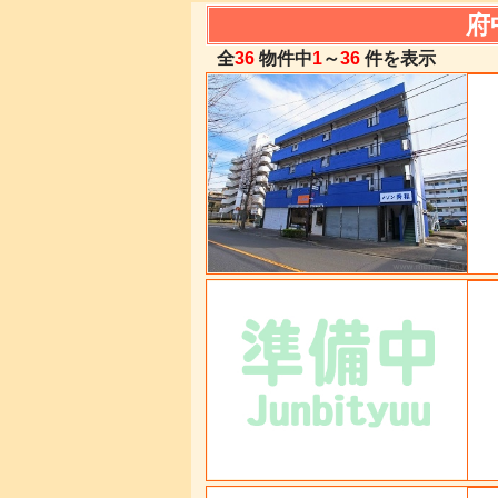
府
全
36
物件中
1
～
36
件を表示