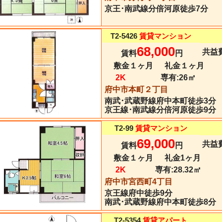
京王･南武線
分倍河原
徒歩7分
T2-5426
賃貸マンション
68,000
共益費
賃料
円
敷金１ヶ月
礼金１ヶ月
2K
専有:
26㎡
府中市本町２丁目
南武･武蔵野線
府中本町
徒歩3分
京王線･南武線分倍河原徒歩9分
T2-99
賃貸マンション
69,000
共益費
賃料
円
敷金１ヶ月
礼金1ヶ月
2K
専有:
28.32㎡
府中市宮西町4丁目
京王線
府中
徒歩9分
南武･武蔵野線府中本町徒歩8分
T2-5354
賃貸アパート