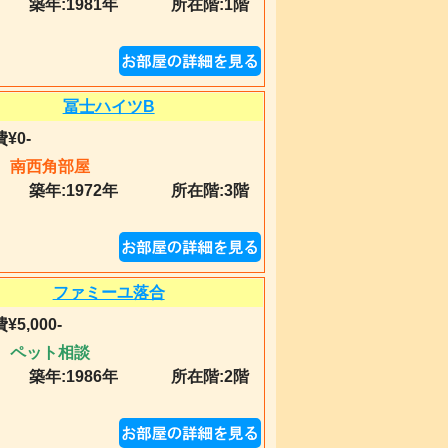
築年:
1981年
所在階:1階
冨士ハイツB
¥0-
南西角部屋
築年:
1972年
所在階:3階
ファミーユ落合
¥5,000-
ペット相談
築年:
1986年
所在階:2階