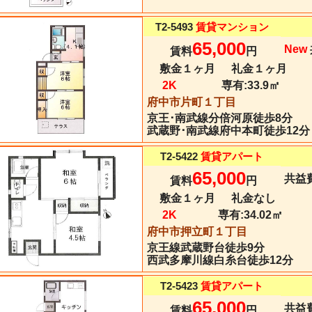
T2-5493
賃貸マンション
65,000
New
賃料
円
敷金１ヶ月
礼金１ヶ月
2K
専有:
33.9㎡
府中市片町１丁目
京王･南武線
分倍河原
徒歩8分
武蔵野･南武線府中本町徒歩12分
T2-5422
賃貸アパート
65,000
共益費
賃料
円
敷金１ヶ月
礼金なし
2K
専有:
34.02㎡
府中市押立町１丁目
京王線
武蔵野台
徒歩9分
西武多摩川線白糸台徒歩12分
T2-5423
賃貸アパート
65,000
共益費
賃料
円