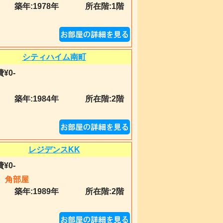
築年:
1978年
所在階:1階
シティハイム南町
¥0-
築年:
1984年
所在階:2階
レジデンスKK
¥0-
角部屋
築年:
1989年
所在階:2階