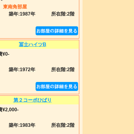
東南角部屋
築年:
1987年
所在階:2階
冨士ハイツB
¥0-
築年:
1972年
所在階:2階
第２コーポひばり
¥2,000-
築年:
1983年
所在階:2階