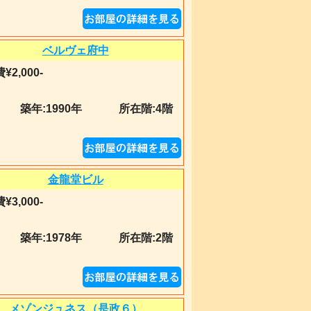
ベルヴェ府中
¥2,000-
築年:
1990年
所在階:4階
金龍堂ビル
¥3,000-
築年:
1978年
所在階:2階
メゾンジュネス（是政６）