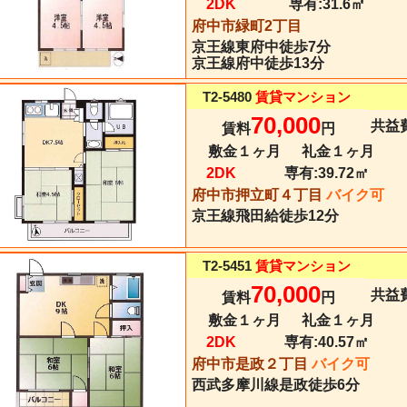
2DK
専有:
31.6㎡
府中市緑町2丁目
京王線
東府中
徒歩7分
京王線府中徒歩13分
T2-5480
賃貸マンション
70,000
共益費
賃料
円
敷金１ヶ月
礼金１ヶ月
2DK
専有:
39.72㎡
府中市押立町４丁目
バイク可
京王線
飛田給
徒歩12分
T2-5451
賃貸マンション
70,000
共益費
賃料
円
敷金１ヶ月
礼金１ヶ月
2DK
専有:
40.57㎡
府中市是政２丁目
バイク可
西武多摩川線
是政
徒歩6分