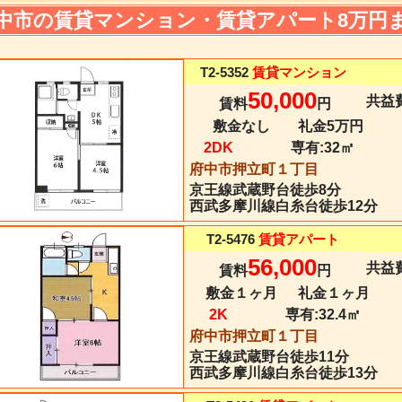
中市の賃貸マンション・賃貸アパート8万円
T2-5352
賃貸マンション
50,000
共益費
賃料
円
敷金なし
礼金5万円
2DK
専有:
32㎡
府中市押立町１丁目
京王線
武蔵野台
徒歩8分
西武多摩川線白糸台徒歩12分
T2-5476
賃貸アパート
56,000
共益費
賃料
円
敷金１ヶ月
礼金１ヶ月
2K
専有:
32.4㎡
府中市押立町１丁目
京王線
武蔵野台
徒歩11分
西武多摩川線白糸台徒歩13分