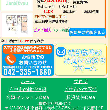
243,000
賃料
円
共益費¥0-
敷金１ヶ月
礼金１ヶ月
-
3LDK
80.18㎡
2022年
築
府中市住吉町１丁目
京王線
中河原
徒歩6分
ピアノ相談
ペット相談
全
22
物件中
1
～
22
件を表示
ホーム
ブログ
府中市の地域情報
府中市の学区域
分譲マンションData
賃貸物件Data
株式会社明和住宅
〒183-0006 東京都府中市緑町3-7-5ソレアード東府中1F