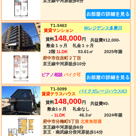
京王線
中河原
徒歩8分
T1-5463
Wレジデンス多摩川
賃貸マンション
148,000
賃料
円
共益費¥12,000-
敷金１ヶ月
礼金１ヶ月
2階
1LDK
53.61㎡
2025年
築
府中市住吉町２丁目
京王線
中河原
徒歩10分
ピアノ相談
バイク可
T1-5099
バイクガレージハウスICI
賃貸テラスハウス
148,000
賃料
円
共益費¥0-
敷金1ヶ月
礼金なし
-
1LDK
46.3㎡
2024年
築
府中市分梅町5丁目
北東角部屋
京王線
中河原
徒歩6分
京王・南武線分倍河原徒歩14分