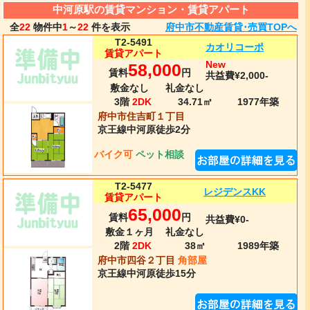
中河原駅の賃貸マンション・賃貸アパート
全
22
物件中
1
～
22
件を表示
府中市不動産賃貸･売買TOPへ
T2-5491
カオリコーポ
賃貸アパート
New
58,000
賃料
円
共益費¥2,000-
敷金なし
礼金なし
3階
2DK
34.71㎡
1977年
築
府中市住吉町１丁目
京王線
中河原
徒歩2分
バイク可
ペット相談
T2-5477
レジデンスKK
賃貸アパート
65,000
賃料
円
共益費¥0-
敷金１ヶ月
礼金なし
2階
2DK
38㎡
1989年
築
府中市四谷２丁目
角部屋
京王線
中河原
徒歩15分