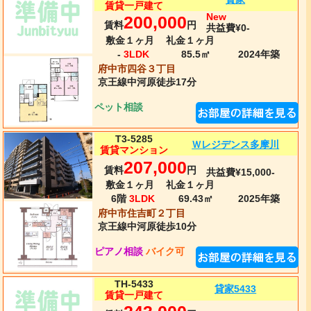
賃貸一戸建て
New
200,000
賃料
円
共益費¥0-
敷金１ヶ月
礼金１ヶ月
-
3LDK
85.5㎡
2024年
築
府中市四谷３丁目
京王線
中河原
徒歩17分
ペット相談
T3-5285
Ｗレジデンス多摩川
賃貸マンション
207,000
賃料
円
共益費¥15,000-
敷金１ヶ月
礼金１ヶ月
6階
3LDK
69.43㎡
2025年
築
府中市住吉町２丁目
京王線
中河原
徒歩10分
ピアノ相談
バイク可
TH-5433
貸家5433
賃貸一戸建て