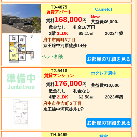
T3-4875
Camelot
賃貸アパート
New
168,000
賃料
円
共益費¥6,000-
敷金なし
礼金18万円
2階
3LDK
69.15㎡
2022年
築
府中市南町3丁目
京王線
中河原
徒歩14分
ペット相談
T2-5416
ホクレア府中
賃貸マンション
176,000
賃料
円
共益費¥10,000-
敷金なし
礼金なし
4階
2LDK
62.58㎡
2023年
築
府中市住吉町２丁目
京王線
中河原
徒歩1分
TH-5499
貸家