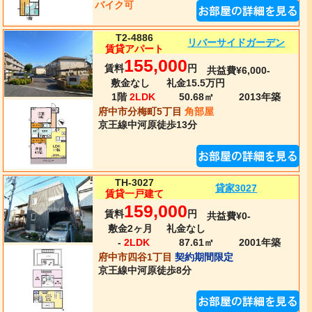
バイク可
T2-4886
リバーサイドガーデン
賃貸アパート
155,000
賃料
円
共益費¥6,000-
敷金なし
礼金15.5万円
1階
2LDK
50.68㎡
2013年
築
府中市分梅町5丁目
角部屋
京王線
中河原
徒歩13分
TH-3027
貸家3027
賃貸一戸建て
159,000
賃料
円
共益費¥0-
敷金2ヶ月
礼金なし
-
2LDK
87.61㎡
2001年
築
府中市四谷1丁目
契約期間限定
京王線
中河原
徒歩8分