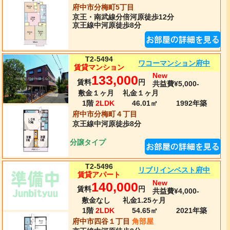
府中市分梅町5丁目
京王・南武線
分倍河原
徒歩12分
京王線中河原徒歩8分
T2-5494
ワコーマンション府中
賃貸マンション
New
133,000
賃料
円
共益費¥5,000-
敷金１ヶ月
礼金１ヶ月
1階
2LDK
46.01㎡
1992年
築
府中市分梅町４丁目
京王線
中河原
徒歩8分
分譲タイプ
T2-5496
リブリインベスト府中
賃貸アパート
New
140,000
賃料
円
共益費¥4,000-
敷金なし
礼金1.25ヶ月
1階
2LDK
54.65㎡
2021年
築
府中市四谷１丁目
角部屋