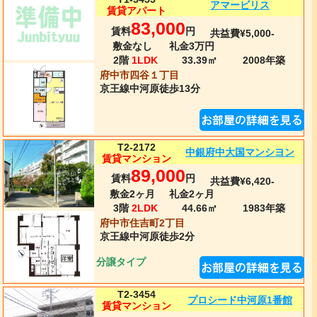
アマービリス
賃貸アパート
83,000
賃料
円
共益費¥5,000-
敷金なし
礼金3万円
2階
1LDK
33.39㎡
2008年
築
府中市四谷１丁目
京王線
中河原
徒歩13分
T2-2172
中銀府中大国マンシヨン
賃貸マンション
89,000
賃料
円
共益費¥6,420-
敷金2ヶ月
礼金2ヶ月
3階
2LDK
44.66㎡
1983年
築
府中市住吉町2丁目
京王線
中河原
徒歩2分
分譲タイプ
T2-3454
プロシード中河原1番館
賃貸マンション