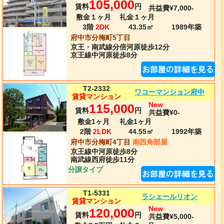
105,000
賃料
円
共益費¥7,000-
敷金１ヶ月
礼金１ヶ月
3階
2DK
43.35㎡
1989年
築
府中市分梅町5丁目
京王・南武線
分倍河原
徒歩12分
京王線中河原徒歩8分
T2-2332
ワコーマンション府中
賃貸マンション
New
115,000
賃料
円
共益費¥0-
敷金1ヶ月
礼金1ヶ月
2階
2LDK
44.55㎡
1992年
築
府中市分梅町4丁目
南西角部屋
京王線
中河原
徒歩8分
南武線西府徒歩11分
分譲タイプ
T1-5331
ラシェールリオン
賃貸マンション
New
120,000
賃料
円
共益費¥5,000-