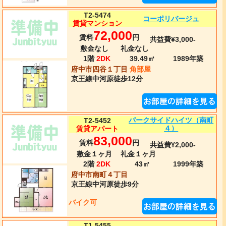
T2-5474
コーポリバージュ
賃貸マンション
72,000
賃料
円
共益費¥3,000-
敷金なし
礼金なし
1階
2DK
39.49㎡
1989年
築
府中市四谷１丁目
角部屋
京王線
中河原
徒歩12分
パークサイドハイツ（南町
T2-5452
４）
賃貸アパート
83,000
賃料
円
共益費¥2,000-
敷金１ヶ月
礼金１ヶ月
2階
2DK
43㎡
1999年
築
府中市南町４丁目
京王線
中河原
徒歩9分
バイク可
T1-5455