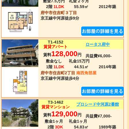
敷金7.5万円
礼金２ヶ月
2階
1LDK
55.59㎡
2012年
築
府中市住吉町３丁目
京王線
中河原
徒歩9分
T1-4152
ロータス府中
賃貸アパート
128,000
賃料
円
共益費¥6,000-
敷金なし
礼金15万円
1階
1LDK
44.51㎡
2014年
築
府中市住吉町2丁目
南西角部屋
京王線
中河原
徒歩4分
T3-1462
プロシード中河原2番館
賃貸マンション
129,000
賃料
円
共益費¥7,000-
敷金1ヶ月
礼金1ヶ月
2階
3DK
54.83㎡
1989年
築