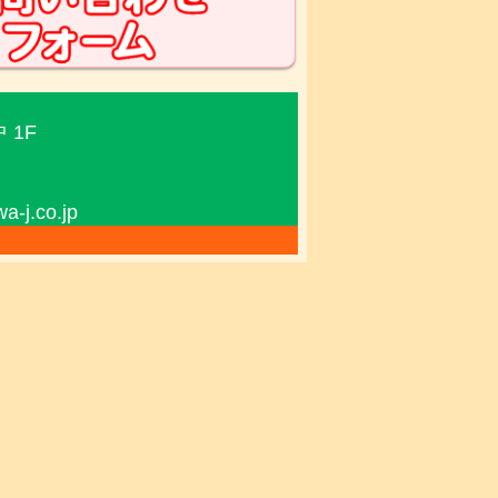
 1F
j.co.jp