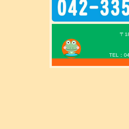
〒1
TEL：04