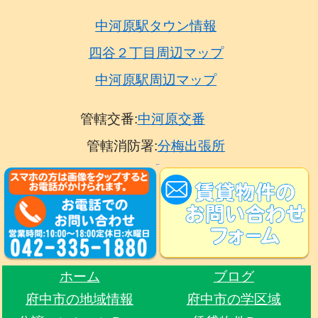
中河原駅タウン情報
四谷２丁目周辺マップ
中河原駅周辺マップ
管轄交番:
中河原交番
管轄消防署:
分梅出張所
ホーム
ブログ
府中市の地域情報
府中市の学区域