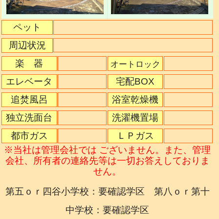
ペット
周辺状況
楽 器
オートロック
エレベータ
宅配BOX
追焚風呂
浴室乾燥機
独立洗面台
洗濯機置場
都市ガス
ＬＰガス
※当社は管理会社では ございません。また、管理
会社、所有者の連絡先等は一切お答えしておりま
せん。
第五ｏｒ四谷小学校：要確認学区 第八ｏｒ第十
中学校：要確認学区