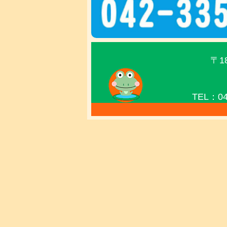
〒1
TEL：04