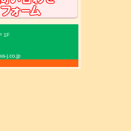
 1F
j.co.jp