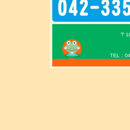
〒1
TEL：04