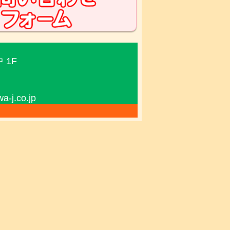
 1F
j.co.jp