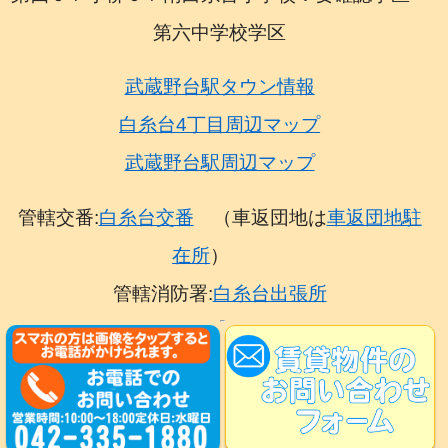
第六中学校学区
武蔵野台駅タウン情報
白糸台4丁目周辺マップ
武蔵野台駅周辺マップ
管轄交番:
白糸台交番
（車返団地は
車返団地駐
在所
）
管轄消防署:
白糸台出張所