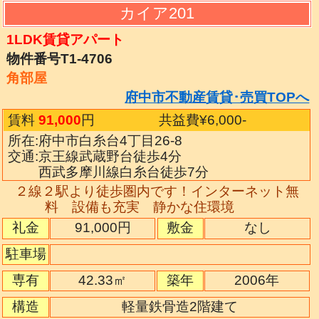
カイア201
1LDK賃貸アパート
物件番号T1-4706
角部屋
府中市不動産賃貸･売買TOPへ
賃料
91,000
円
共益費¥6,000
-
所在:府中市白糸台4丁目26-8
交通:京王線武蔵野台徒歩4分
西武多摩川線白糸台徒歩7分
２線２駅より徒歩圏内です！インターネット無
料 設備も充実 静かな住環境
礼金
91,000円
敷金
なし
駐車場
専有
42.33㎡
築年
2006年
構造
軽量鉄骨造2階建て