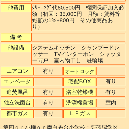
他費用
ｸﾘｰﾆﾝｸﾞ代60,500円 機関保証加入必
須（初回：35,000円 月額：賃料等
総額の1%+800円 その他商品あ
り）
備 考
他設備
システムキッチン シャンプードレ
ッサー TVインターホン シャッタ
ー雨戸 室内物干し 駐輪場
エアコン
有り
オートロック
エレベータ
宅配BOX
有り
追焚風呂
有り
浴室乾燥機
有り
独立洗面台
有り
洗濯機置場
室内
都市ガス
有り
ＬＰガス
第四ｏｒ小柳ｏｒ南白糸台小学校：要確認学区