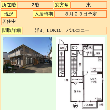
2階
所在階
窓方角
東
現況
入居時期
８月２３日予定
居住中
間取詳細
洋3、LDK10、バルコニー