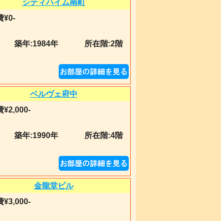
シティハイム南町
¥0-
築年:
1984年
所在階:2階
ベルヴェ府中
¥2,000-
築年:
1990年
所在階:4階
金龍堂ビル
¥3,000-