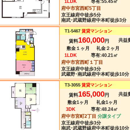
1LDK
専有:
55.45㎡
府中市宮西町5丁目
京王線
府中
徒歩5分
南武･武蔵野線府中本町徒歩3分
T1-5467
賃貸マンション
160,000
共益費
賃料
円
敷金１ヶ月
礼金２ヶ月
1LDK
専有:
40.21㎡
府中市宮西町１丁目
京王線
府中
徒歩3分
武蔵野･南武線府中本町徒歩10分
T3-3055
賃貸マンション
165,000
共益費
賃料
円
敷金1ヶ月
礼金1ヶ月
3DK
専有:
48.24㎡
府中市宮町2丁目
分譲タイプ
京王線
府中
徒歩3分
南武･武蔵野線府中本町徒歩10分