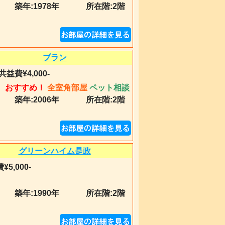
築年:
1978年
所在階:2階
ブラン
共益費¥4,000-
おすすめ！
全室角部屋
ペット相談
築年:
2006年
所在階:2階
グリーンハイム是政
¥5,000-
築年:
1990年
所在階:2階