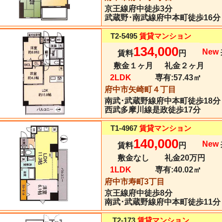
京王線
府中
徒歩3分
武蔵野･南武線府中本町徒歩16分
T2-5495
賃貸マンション
134,000
New
賃料
円
敷金１ヶ月
礼金２ヶ月
2LDK
専有:
57.43㎡
府中市矢崎町４丁目
南武･武蔵野線
府中本町
徒歩18分
西武多摩川線是政徒歩17分
T1-4967
賃貸マンション
140,000
New
賃料
円
敷金なし
礼金20万円
1LDK
専有:
40.02㎡
府中市寿町3丁目
京王線
府中
徒歩8分
南武･武蔵野線府中本町徒歩11分
T2-173
賃貸マンション