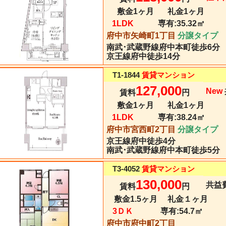
敷金1ヶ月
礼金1ヶ月
1LDK
専有:
35.32㎡
府中市矢崎町1丁目
分譲タイプ
南武･武蔵野線
府中本町
徒歩6分
京王線府中徒歩14分
T1-1844
賃貸マンション
127,000
New
賃料
円
敷金1ヶ月
礼金1ヶ月
1LDK
専有:
38.24㎡
府中市宮西町2丁目
分譲タイプ
京王線
府中
徒歩4分
南武･武蔵野線府中本町徒歩5分
T3-4052
賃貸マンション
130,000
共益費
賃料
円
敷金1.5ヶ月
礼金１ヶ月
3ＤＫ
専有:
54.7㎡
府中市府中町2丁目