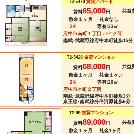
T2-5478
賃貸アパート
65,000
共益費
賃料
円
敷金１ヶ月
礼金なし
2K
専有:
33㎡
府中市南町１丁目
バイク可
南武･武蔵野線
府中本町
徒歩15分
T2-5426
賃貸マンション
68,000
共益費
賃料
円
敷金１ヶ月
礼金１ヶ月
2K
専有:
26㎡
府中市本町２丁目
南武･武蔵野線
府中本町
徒歩3分
京王線･南武線分倍河原徒歩9分
T2-99
賃貸マンション
69,000
共益費
賃料
円
敷金１ヶ月
礼金1ヶ月