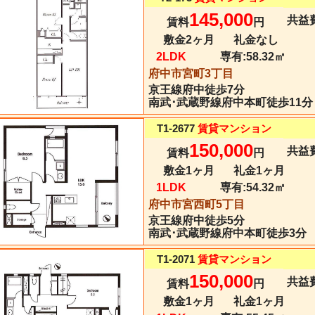
145,000
共益費
賃料
円
敷金2ヶ月
礼金なし
2LDK
専有:
58.32㎡
府中市宮町3丁目
京王線
府中
徒歩7分
南武･武蔵野線府中本町徒歩11分
T1-2677
賃貸マンション
150,000
共益費
賃料
円
敷金1ヶ月
礼金1ヶ月
1LDK
専有:
54.32㎡
府中市宮西町5丁目
京王線
府中
徒歩5分
南武･武蔵野線府中本町徒歩3分
T1-2071
賃貸マンション
150,000
共益費
賃料
円
敷金1ヶ月
礼金1ヶ月