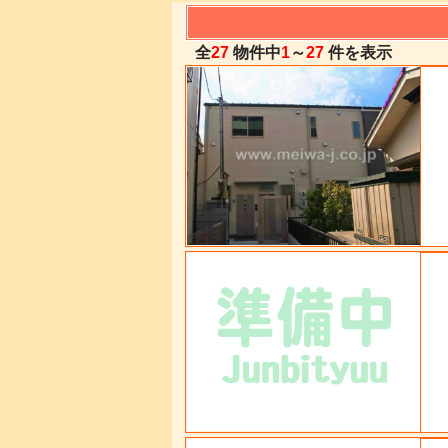
全
27
物件中
1
～
27
件を表示