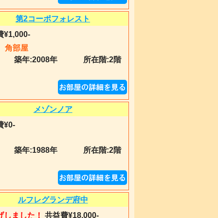
第2コーポフォレスト
¥1,000-
角部屋
築年:
2008年
所在階:2階
メゾンノア
¥0-
築年:
1988年
所在階:2階
ルフレグランデ府中
げしました！
共益費¥18,000-