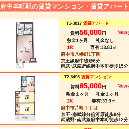
府中本町駅の賃貸マンション・賃貸アパー
T1-3817
賃貸アパート
56,000
New
賃料
円
敷金1ヶ月
礼金なし
1R
専有:
13.83㎡
府中市八幡町1丁目
京王線
府中
徒歩6分
南武･武蔵野線府中本町徒歩15分
T2-5493
賃貸マンション
65,000
New
賃料
円
敷金１ヶ月
礼金１ヶ月
2K
専有:
33.9㎡
府中市片町１丁目
京王･南武線
分倍河原
徒歩8分
武蔵野･南武線府中本町徒歩12分