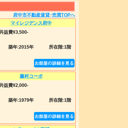
ト
府中市不動産賃貸･売買TOPへ
マイレジデンス府中
共益費¥3,500-
築年:
2015年
所在階:1階
藤村コーポ
共益費¥2,000-
築年:
1979年
所在階:1階