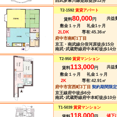
西武多摩川線是政徒歩12分
T2-1592
賃貸アパート
80,000
共益費
賃料
円
敷金１ヶ月
礼金1ヶ月
2LDK
専有:
45.36㎡
府中市南町1丁目
京王・南武線
分倍河原
徒歩15分
南武･武蔵野線府中本町徒歩14分
T2-950
賃貸マンション
113,000
共益費
賃料
円
敷金１ヶ月
礼金１ヶ月
2K
専有:
42.91㎡
府中市宮西町3丁目
契約期間限定
京王線
府中
徒歩6分
南武･武蔵野線府中本町徒歩10分
T1-5039
賃貸マンション
118,000
値下
賃料
円