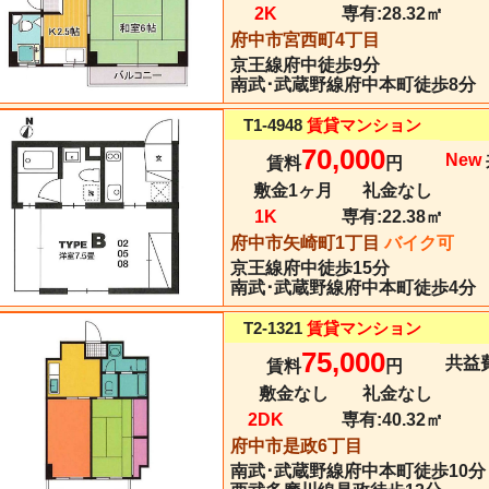
2K
専有:
28.32㎡
府中市宮西町4丁目
京王線
府中
徒歩9分
南武･武蔵野線府中本町徒歩8分
T1-4948
賃貸マンション
70,000
New
賃料
円
敷金1ヶ月
礼金なし
1K
専有:
22.38㎡
府中市矢崎町1丁目
バイク可
京王線
府中
徒歩15分
南武･武蔵野線府中本町徒歩4分
T2-1321
賃貸マンション
75,000
共益費
賃料
円
敷金なし
礼金なし
2DK
専有:
40.32㎡
府中市是政6丁目
南武･武蔵野線
府中本町
徒歩10分