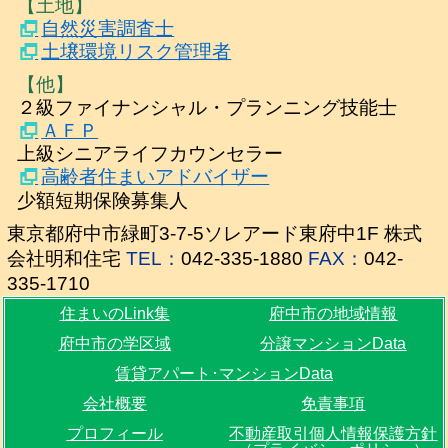
【土地】
自然災害調査士
土壌環境リスク管理者
【他】
２級ファイナンシャル・プランニング技能士
ＡＦＰ
上級シニアライフカウンセラー
高齢者住まいアドバイザー
少額短期保険募集人
東京都府中市緑町3-7-5ソレアード東府中1F 株式
会社明和住宅
TEL：
042-335-1880
FAX：
042-
335-1710
住まいのLink集
府中市の地域情報
府中市の学区域
分譲マンションData
賃貸アパート･マンションData
会社概要
免責事項
プロフィール
不動産取引個人情報保護方針